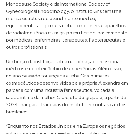
Menopause Society e da International Society of
Gynecological Endocrinology, o Instituto Gris tem uma
imensa estrutura de atendimento médico,
equipamentos de primeira linha como lasers e aparelhos
de radiofrequência e um grupo multidisciplinar composto
por médicas, enfermeiras, terapeutas, fisioterapeutas e
outros profissionais.
Um braço da instituição atua na formação profissional de
médicos e no intercâmbio de experiências. Além disso,
no ano passado foi lançada a linha Gris Intimates,
cosmecêuticos desenvolvidos pela própria Alexandra em
parceria com uma indústria farmacêutica, voltada à
saúde íntima da mulher. O projeto do grupo é, a partir de
2024, inaugurar franquias do Instituto em outras capitais
brasileiras.
“Enquanto nos Estados Unidos e na Europa os negócios
voltados à saúde e bem-estar deste público já