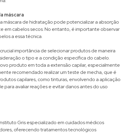
ma.
da máscara
da máscara de hidratação pode potencializar a absorção
te em cabelos secos. No entanto, é importante observar
belos a essa técnica.
 crucial importância de selecionar produtos de maneira
deração o tipo e a condição específica do cabelo.
 novo produto em toda a extensão capilar, especialmente
tamente recomendado realizar um teste de mecha, que é
odutos capilares, como tinturas, envolvendo a aplicação
para avaliar reações e evitar danos antes do uso
Instituto Gris especializado em cuidados médicos
adores, oferecendo tratamentos tecnológicos