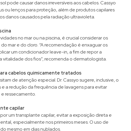
ol pode causar danos irreversíveis aos cabelos. Cassyo
 ou lenços para proteção, além de produtos capilares
 os danos causados pela radiação ultravioleta.
scina
idades no mar ou na piscina, é crucial considerar os
l do mar e do cloro. “A recomendação é enxaguar os
icar um condicionador leave-in, a fim de repor a
a vitalidade dos fios”, recomenda o dermatologista.
para cabelos quimicamente tratados
tam de atenção especial. Dr. Cassyo sugere, inclusive, o
 e a redução da frequência de lavagens para evitar
e ressecamento.
nte capilar
or um transplante capilar, evitar a exposição direta e
ental, especialmente nos primeiros meses. O uso de
ado mesmo em dias nublados.