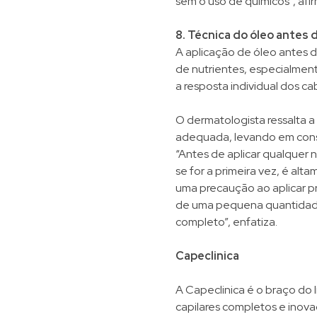
sem o uso de químicos”, afir
8. Técnica do óleo antes 
A aplicação de óleo antes 
de nutrientes, especialmen
a resposta individual dos ca
O dermatologista ressalta a
adequada, levando em consi
“Antes de aplicar qualquer
se for a primeira vez, é al
uma precaução ao aplicar pr
de uma pequena quantidade 
completo”, enfatiza.
Capeclinica
A Capeclinica é o braço do 
capilares completos e inov