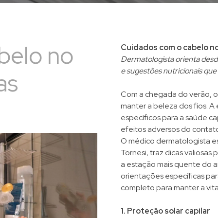
belo no
Cuidados com o cabelo no 
Dermatologista orienta desde
e sugestões nutricionais qu
as
Com a chegada do verão, os
manter a beleza dos fios. A
específicos para a saúde ca
efeitos adversos do contat
O médico dermatologista es
Tornesi, traz dicas valiosas
a estação mais quente do 
orientações específicas par
completo para manter a vital
1. Proteção solar capilar