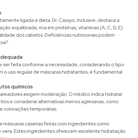
o
amente ligada à dieta. Dr. Cassyo, inclusive, destaca a
ão equilibrada, rica em proteínas, vitaminas (A, C, D, E)
talidade dos cabelos. Deficiências nutricionais podem
bia?
 adequada
 ser feita conforme a necessidade, considerando o tipo
m o uso regular de máscaras hidratantes, é fundamental.
utos químicos
lareadores exigem moderação. O médico indica hidratar
tos e considerar alternativas menos agressivas, como
 e colorações temporárias.
r máscaras caseiras feitas com ingredientes como
e vera. Estes ingredientes oferecem excelente hidratação