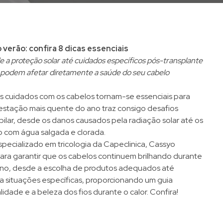
verão: confira 8 dicas essenciais
 a proteção solar até cuidados específicos pós-transplante
e podem afetar diretamente a saúde do seu cabelo
 cuidados com os cabelos tornam-se essenciais para
 estação mais quente do ano traz consigo desafios
pilar, desde os danos causados pela radiação solar até os
o com água salgada e clorada.
pecializado em tricologia da Capeclinica, Cassyo
 para garantir que os cabelos continuem brilhando durante
ano, desde a escolha de produtos adequados até
a situações específicas, proporcionando um guia
idade e a beleza dos fios durante o calor. Confira!