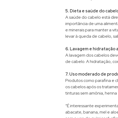
5. Dieta e saúde do cabel
A saúde do cabelo está diret
importância de uma alimentaç
e minerais para manter a vi
levar à queda de cabelo, sa
6. Lavagem e hidratação
A lavagem dos cabelos deve
de cabelo. A hidratação, co
7. Uso moderado de prod
Produtos como parafina e c
os cabelos após os tratamen
tinturas sem amônia, henna
“É interessante experimenta
abacate, banana, mel e alo